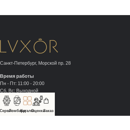
Санкт-Петербург, Морской пр. 28
Время работы
Пн - Пт: 11:00 - 20:00
Сб, Вс: Выходной
+7 (812) 326-05-00
Сервис
Ломбард
Каталог
Оценка
Заказ
+7 (981) 960-05-00
sale@luxor.watch