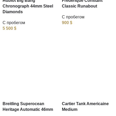
Hublot Big Bang
Frederique Constant
Chronograph 44mm Steel
Classic Runabout
Diamonds
С пробегом
С пробегом
900
$
5 500
$
Breitling Superocean
Cartier Tank Americaine
Heritage Automatic 46mm
Medium