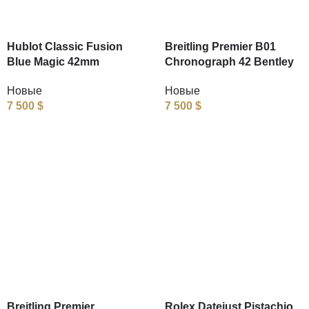
Hublot Classic Fusion
Breitling Premier B01
Blue Magic 42mm
Chronograph 42 Bentley
Новые
Новые
7 500
$
7 500
$
Breitling Premier
Rolex Datejust Pistachio