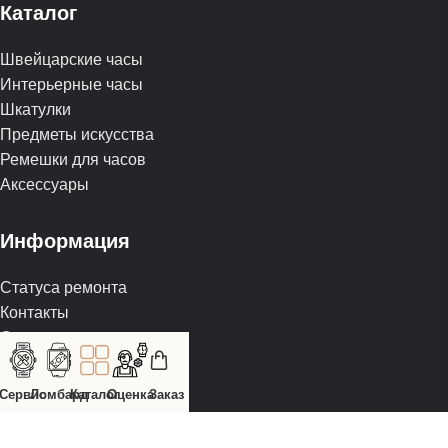
Каталог
Швейцарские часы
Интерьерные часы
Шкатулки
Предметы искусства
Ремешки для часов
Аксессуары
Информация
Статуса ремонта
Контакты
О компании
Ломбард
Услуги
Сервис
Ломбард
Каталог
Оценка
Заказ
Сервис