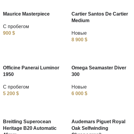
Maurice Masterpiece
Cartier Santos De Cartier
Medium
С пробегом
900
$
Новые
8 900
$
Officine Panerai Luminor
Omega Seamaster Diver
1950
300
С пробегом
Новые
5 200
$
6 000
$
Breitling Superocean
Audemars Piguet Royal
Heritage B20 Automatic
Oak Selfwinding