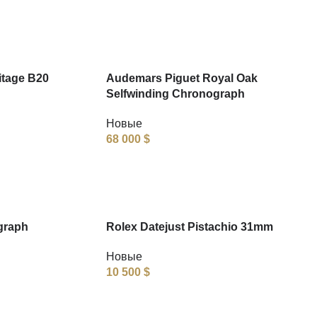
itage B20
Audemars Piguet Royal Oak
Selfwinding Chronograph
Новые
68 000
$
graph
Rolex Datejust Pistachio 31mm
Новые
10 500
$