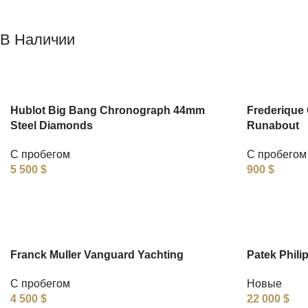
В Наличии
Hublot Big Bang Chronograph 44mm
Frederique 
Steel Diamonds
Runabout
С пробегом
С пробегом
5 500
$
900
$
Franck Muller Vanguard Yachting
Patek Phili
С пробегом
Новые
4 500
$
22 000
$