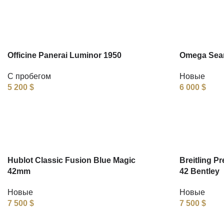
Officine Panerai Luminor 1950
Omega Seam
С пробегом
Новые
5 200
$
6 000
$
Hublot Classic Fusion Blue Magic
Breitling P
42mm
42 Bentley
Новые
Новые
7 500
$
7 500
$