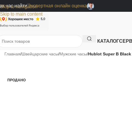
ак нас найти
Экспертная онлайн оценка
Skip to navigation
Skip to main content
КАТАЛОГ
СЕР
Главная
/
Швейцарские часы
/
Мужские часы
/
Hublot Super B Black
ПРОДАНО