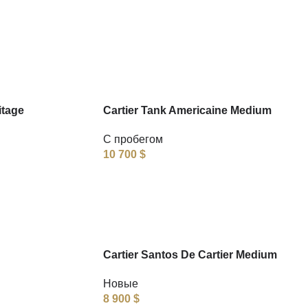
itage
Cartier Tank Americaine Medium
С пробегом
10 700
$
Cartier Santos De Cartier Medium
Новые
8 900
$