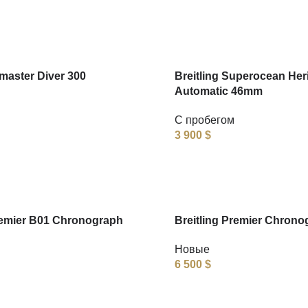
aster Diver 300
Breitling Superocean Her
Automatic 46mm
С пробегом
3 900
$
remier B01 Chronograph
Breitling Premier Chrono
Новые
6 500
$