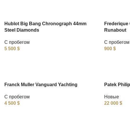
Hublot Big Bang Chronograph 44mm
Frederique 
Steel Diamonds
Runabout
С пробегом
С пробегом
5 500
$
900
$
Franck Muller Vanguard Yachting
Patek Phili
С пробегом
Новые
4 500
$
22 000
$