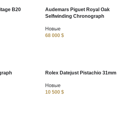
itage B20
Audemars Piguet Royal Oak
Selfwinding Chronograph
Новые
68 000
$
graph
Rolex Datejust Pistachio 31mm
Новые
10 500
$