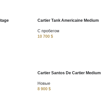
itage
Cartier Tank Americaine Medium
С пробегом
10 700
$
Cartier Santos De Cartier Medium
Новые
8 900
$