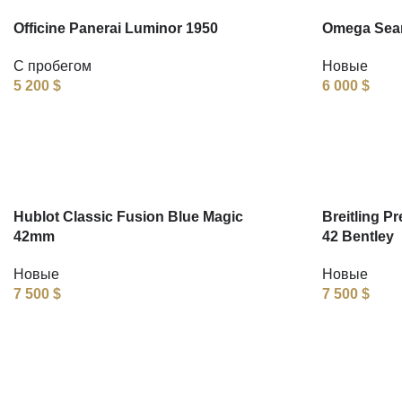
Officine Panerai Luminor 1950
Omega Seam
С пробегом
Новые
5 200
$
6 000
$
Hublot Classic Fusion Blue Magic
Breitling P
42mm
42 Bentley
Новые
Новые
7 500
$
7 500
$