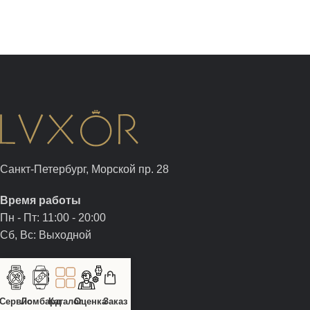
Санкт-Петербург, Морской пр. 28
Время работы
Пн - Пт: 11:00 - 20:00
Сб, Вс: Выходной
+7 (812) 326-05-00
+7 (981) 960-05-00
sale@luxor.watch
Сервис
Ломбард
Каталог
Оценка
Заказ