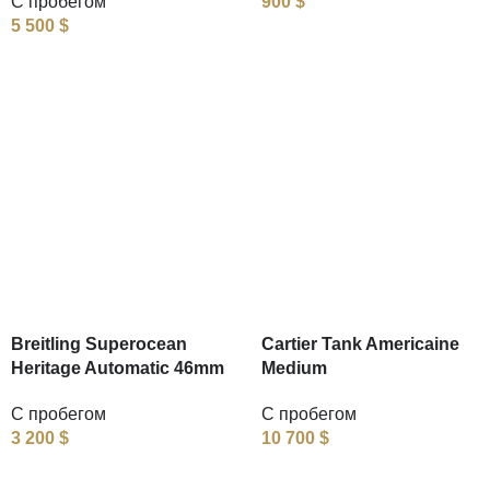
С пробегом
900
$
5 500
$
Breitling Superocean
Cartier Tank Americaine
Heritage Automatic 46mm
Medium
С пробегом
С пробегом
3 200
$
10 700
$