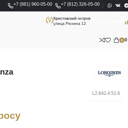
+7 (981) 960-05-00
+7 (812) 326-05-00
Крестовский остров
Статус ремонта
улица Рюхина 12
0
enza
L2.642.4.51.6
росу