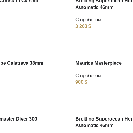
Constant Classic
Breitling Superocean Her
Automatic 46mm
С пробегом
3 200
$
ppe Calatrava 38mm
Maurice Masterpiece
С пробегом
900
$
aster Diver 300
Breitling Superocean Her
Automatic 46mm