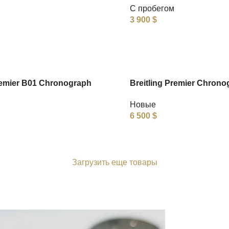
С пробегом
3 900
$
remier B01 Chronograph
Breitling Premier Chrono
Новые
6 500
$
Загрузить еще товары