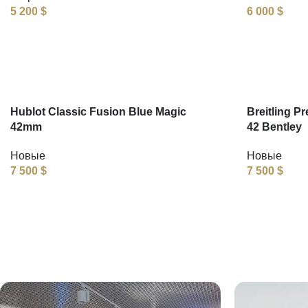
5 200
$
6 000
$
Hublot Classic Fusion Blue Magic
Breitling P
42mm
42 Bentley
Новые
Новые
7 500
$
7 500
$