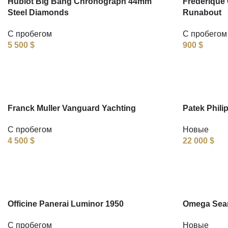
Hublot Big Bang Chronograph 44mm
Frederique 
Steel Diamonds
Runabout
С пробегом
С пробегом
5 500
$
900
$
Franck Muller Vanguard Yachting
Patek Phili
С пробегом
Новые
4 500
$
22 000
$
Officine Panerai Luminor 1950
Omega Seam
С пробегом
Новые