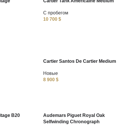
itage
Cartier Tank Americaine Medium
С пробегом
10 700
$
Cartier Santos De Cartier Medium
Новые
8 900
$
itage B20
Audemars Piguet Royal Oak
Selfwinding Chronograph