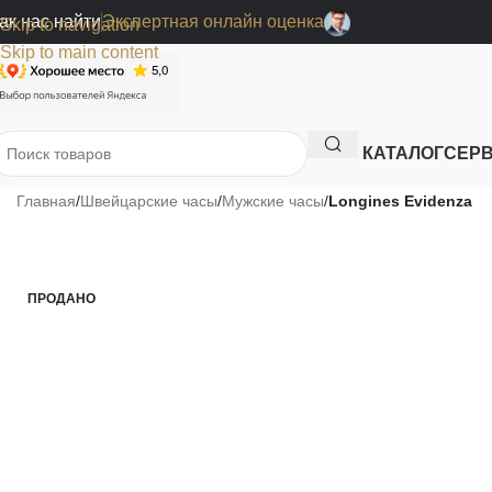
ак нас найти
Экспертная онлайн оценка
Skip to navigation
Skip to main content
КАТАЛОГ
СЕР
Главная
/
Швейцарские часы
/
Мужские часы
/
Longines Evidenza
ПРОДАНО