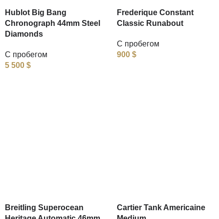
Hublot Big Bang
Frederique Constant
Chronograph 44mm Steel
Classic Runabout
Diamonds
С пробегом
С пробегом
900
$
5 500
$
Breitling Superocean
Cartier Tank Americaine
Heritage Automatic 46mm
Medium