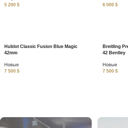
5 200
$
6 000
$
Hublot Classic Fusion Blue Magic
Breitling P
42mm
42 Bentley
Новые
Новые
7 500
$
7 500
$