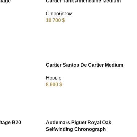
itage
Cartier Tank Americaine Medium
С пробегом
10 700
$
Cartier Santos De Cartier Medium
Новые
8 900
$
itage B20
Audemars Piguet Royal Oak
Selfwinding Chronograph