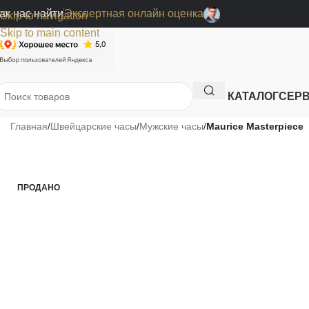
ак нас найти
Экспертная онлайн оценка
Skip to navigation
Skip to main content
КАТАЛОГ
СЕР
Главная
/
Швейцарские часы
/
Мужские часы
/
Maurice Masterpiece
ПРОДАНО