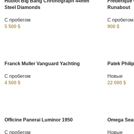
Hublot Big Bang Chronograph 44mm
Frederique 
Steel Diamonds
Runabout
С пробегом
С пробегом
5 500
$
900
$
Franck Muller Vanguard Yachting
Patek Phili
С пробегом
Новые
4 500
$
22 000
$
Officine Panerai Luminor 1950
Omega Seam
С пробегом
Новые