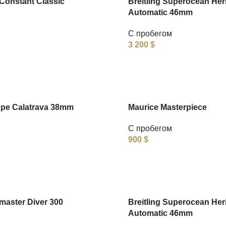
Constant Classic
Breitling Superocean Her
Automatic 46mm
С пробегом
3 200
$
ppe Calatrava 38mm
Maurice Masterpiece
С пробегом
900
$
aster Diver 300
Breitling Superocean Her
Automatic 46mm