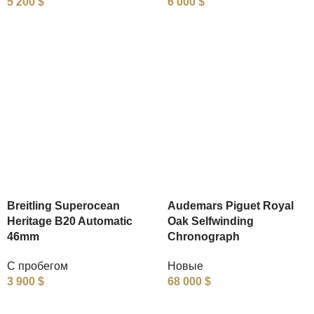
5 200
$
6 000
$
Breitling Superocean
Audemars Piguet Royal
Heritage B20 Automatic
Oak Selfwinding
46mm
Chronograph
С пробегом
Новые
3 900
$
68 000
$