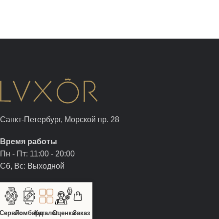
Санкт-Петербург, Морской пр. 28
Время работы
Пн - Пт: 11:00 - 20:00
Сб, Вс: Выходной
+7 (812) 326-05-00
+7 (981) 960-05-00
sale@luxor.watch
Сервис
Ломбард
Каталог
Оценка
Заказ