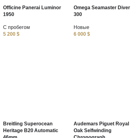
Officine Panerai Luminor
Omega Seamaster Diver
1950
300
С пробегом
Новые
5 200
$
6 000
$
Breitling Superocean
Audemars Piguet Royal
Heritage B20 Automatic
Oak Selfwinding
46mm
Chronograph