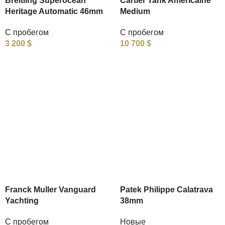
Breitling Superocean
Cartier Tank Americaine
Heritage Automatic 46mm
Medium
С пробегом
С пробегом
3 200
$
10 700
$
Franck Muller Vanguard
Patek Philippe Calatrava
Yachting
38mm
С пробегом
Новые