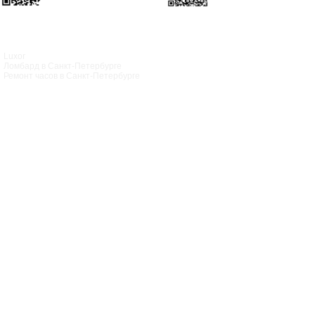
Luxor
Ломбард в Санкт‑Петербурге
Ремонт часов в Санкт‑Петербурге