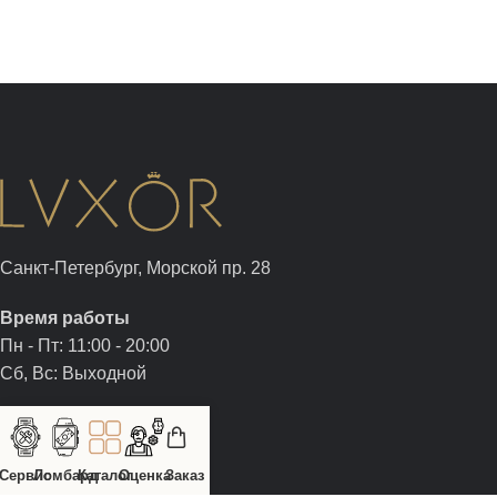
Санкт-Петербург, Морской пр. 28
Время работы
Пн - Пт: 11:00 - 20:00
Сб, Вс: Выходной
+7 (812) 326-05-00
+7 (981) 960-05-00
Сервис
Ломбард
Каталог
Оценка
Заказ
sale@luxor-watch.ru