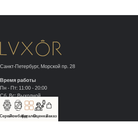
Санкт-Петербург, Морской пр. 28
Время работы
Пн - Пт: 11:00 - 20:00
Сб, Вс: Выходной
+7 (812) 326-05-00
Сервис
Ломбард
Каталог
Оценка
Заказ
+7 (981) 960-05-00
sale@luxor.watch