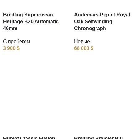
Breitling Superocean
Audemars Piguet Royal
Heritage B20 Automatic
Oak Selfwinding
46mm
Chronograph
С пробегом
Новые
3 900
$
68 000
$
Hublot Classic Fusion
Breitling Premier B01