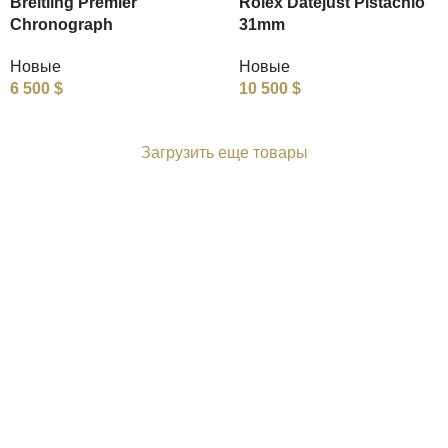
Breitling Premier
Rolex Datejust Pistachio
Chronograph
31mm
Новые
Новые
6 500
$
10 500
$
Загрузить еще товары