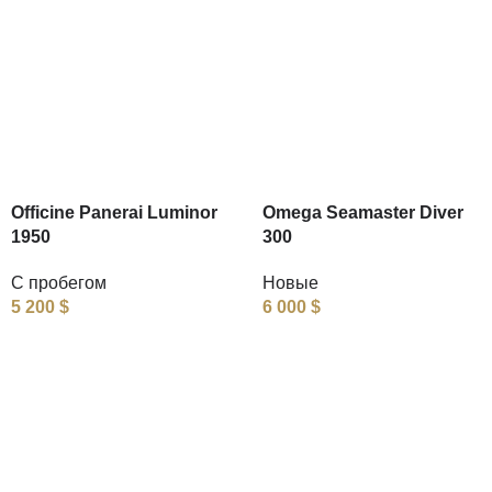
Officine Panerai Luminor
Omega Seamaster Diver
1950
300
С пробегом
Новые
5 200
$
6 000
$