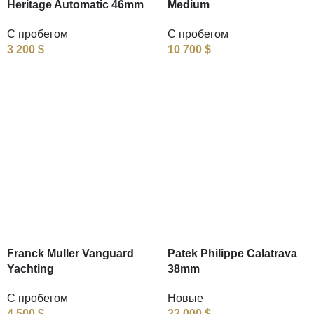
Heritage Automatic 46mm
Medium
С пробегом
С пробегом
3 200
$
10 700
$
Franck Muller Vanguard
Patek Philippe Calatrava
Yachting
38mm
С пробегом
Новые
4 500
$
22 000
$