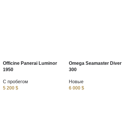
Officine Panerai Luminor
Omega Seamaster Diver
1950
300
С пробегом
Новые
5 200
$
6 000
$