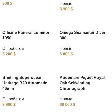
900
$
Новые
8 900
$
Officine Panerai Luminor
Omega Seamaster Diver
1950
300
С пробегом
Новые
5 200
$
6 000
$
Breitling Superocean
Audemars Piguet Royal
Heritage B20 Automatic
Oak Selfwinding
46mm
Chronograph
С пробегом
Новые
3 900
$
68 000
$