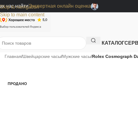
ак нас найти
Экспертная онлайн оценка
Skip to navigation
Skip to main content
КАТАЛОГ
СЕР
Главная
/
Швейцарские часы
/
Мужские часы
/
Rolex Cosmograph Da
ПРОДАНО