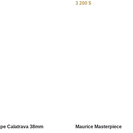
3 200
$
ppe Calatrava 38mm
Maurice Masterpiece