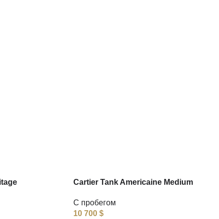
itage
Cartier Tank Americaine Medium
С пробегом
10 700
$