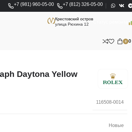
+7 (981) 960-05-00
+7 (812) 326-05-00
Крестовский остров
Статус ремонта
улица Рюхина 12
0
aph Daytona Yellow
116508-0014
Новые