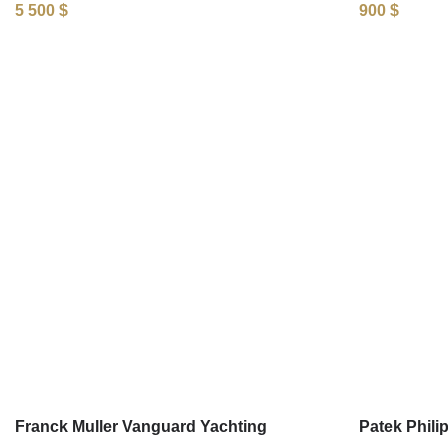
5 500
$
900
$
Franck Muller Vanguard Yachting
Patek Phili