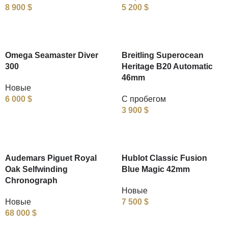
8 900
$
5 200
$
Omega Seamaster Diver
Breitling Superocean
300
Heritage B20 Automatic
46mm
Новые
6 000
$
С пробегом
3 900
$
Audemars Piguet Royal
Hublot Classic Fusion
Oak Selfwinding
Blue Magic 42mm
Chronograph
Новые
Новые
7 500
$
68 000
$