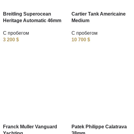
Breitling Superocean
Cartier Tank Americaine
Heritage Automatic 46mm
Medium
С пробегом
С пробегом
3 200
$
10 700
$
Franck Muller Vanguard
Patek Philippe Calatrava
Yachting
38mm