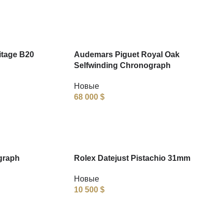
itage B20
Audemars Piguet Royal Oak
Selfwinding Chronograph
Новые
68 000
$
graph
Rolex Datejust Pistachio 31mm
Новые
10 500
$