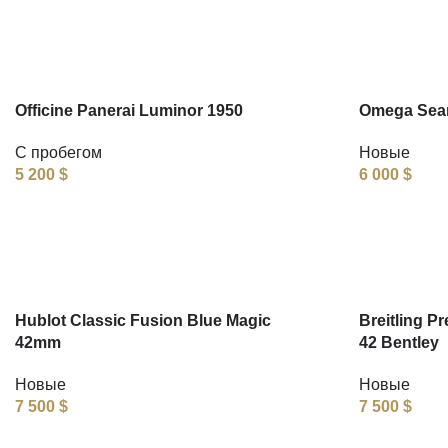
Officine Panerai Luminor 1950
Omega Seam
С пробегом
Новые
5 200
$
6 000
$
Hublot Classic Fusion Blue Magic
Breitling P
42mm
42 Bentley
Новые
Новые
7 500
$
7 500
$