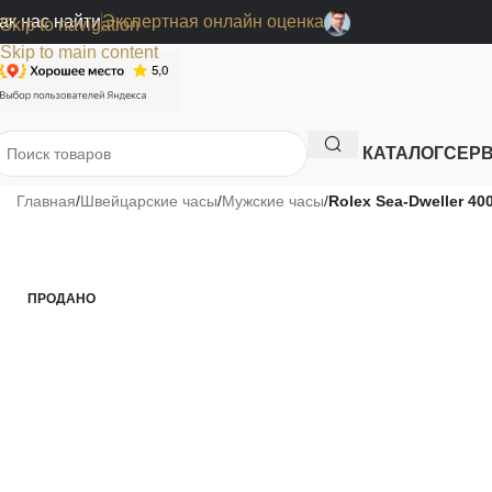
ак нас найти
Экспертная онлайн оценка
Skip to navigation
Skip to main content
КАТАЛОГ
СЕР
Главная
/
Швейцарские часы
/
Мужские часы
/
Rolex Sea-Dweller 40
ПРОДАНО