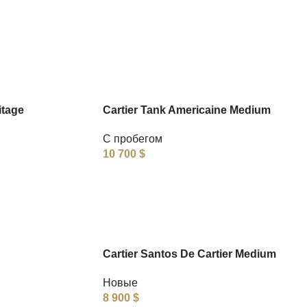
itage
Cartier Tank Americaine Medium
С пробегом
10 700
$
Cartier Santos De Cartier Medium
Новые
8 900
$