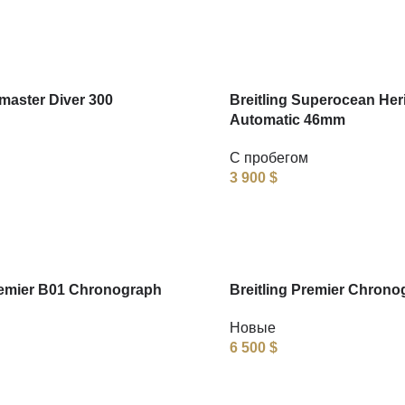
aster Diver 300
Breitling Superocean Her
Automatic 46mm
С пробегом
3 900
$
remier B01 Chronograph
Breitling Premier Chrono
Новые
6 500
$