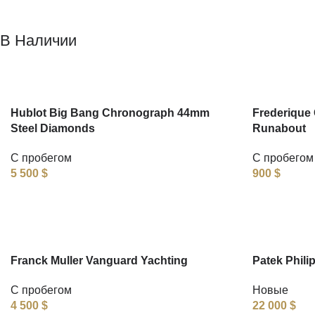
В Наличии
Hublot Big Bang Chronograph 44mm
Frederique 
Steel Diamonds
Runabout
С пробегом
С пробегом
5 500
$
900
$
Franck Muller Vanguard Yachting
Patek Phili
С пробегом
Новые
4 500
$
22 000
$