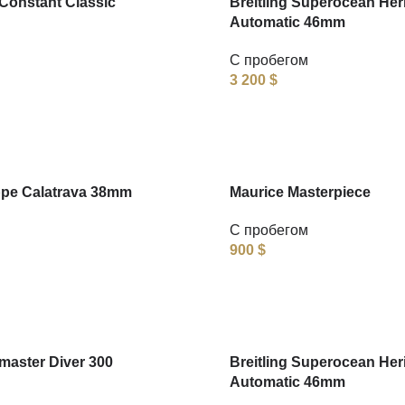
Constant Classic
Breitling Superocean Her
Automatic 46mm
С пробегом
3 200
$
ppe Calatrava 38mm
Maurice Masterpiece
С пробегом
900
$
aster Diver 300
Breitling Superocean Her
Automatic 46mm