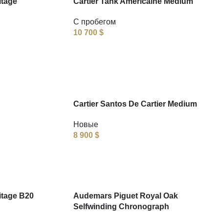
itage
Cartier Tank Americaine Medium
С пробегом
10 700
$
Cartier Santos De Cartier Medium
Новые
8 900
$
itage B20
Audemars Piguet Royal Oak
Selfwinding Chronograph