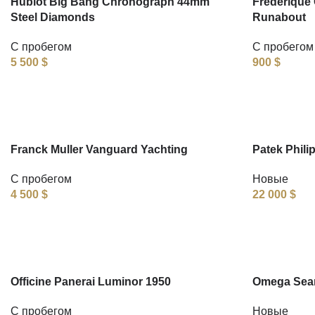
Hublot Big Bang Chronograph 44mm
Frederique 
Steel Diamonds
Runabout
С пробегом
С пробегом
5 500
$
900
$
Franck Muller Vanguard Yachting
Patek Phili
С пробегом
Новые
4 500
$
22 000
$
Officine Panerai Luminor 1950
Omega Seam
С пробегом
Новые