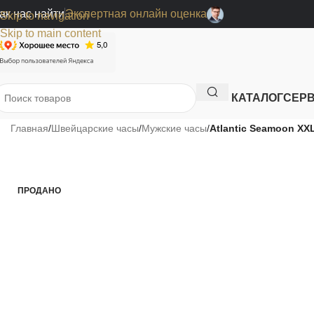
ак нас найти
Экспертная онлайн оценка
Skip to navigation
Skip to main content
КАТАЛОГ
СЕР
Главная
/
Швейцарские часы
/
Мужские часы
/
Atlantic Seamoon XX
ПРОДАНО