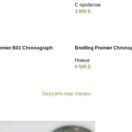
С пробегом
3 900
$
remier B01 Chronograph
Breitling Premier Chrono
Новые
6 500
$
Загрузить еще товары