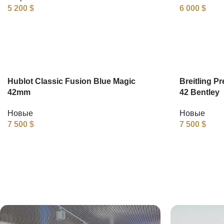
5 200
$
6 000
$
Hublot Classic Fusion Blue Magic
Breitling P
42mm
42 Bentley
Новые
Новые
7 500
$
7 500
$