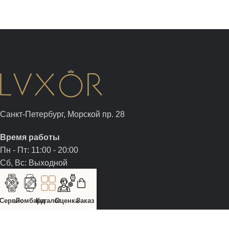
Санкт-Петербург, Морской пр. 28
Время работы
Пн - Пт: 11:00 - 20:00
Сб, Вс: Выходной
+7 (812) 326-05-00
+7 (981) 960-05-00
Сервис
Ломбард
Каталог
Оценка
Заказ
sale@luxor.watch