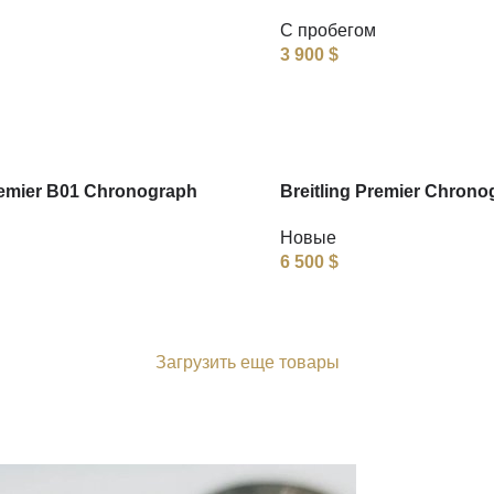
С пробегом
3 900
$
remier B01 Chronograph
Breitling Premier Chrono
Новые
6 500
$
Загрузить еще товары