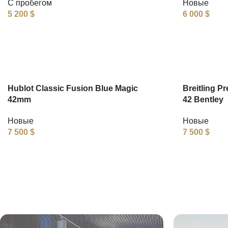
С пробегом
Новые
5 200
$
6 000
$
Hublot Classic Fusion Blue Magic
Breitling P
42mm
42 Bentley
Новые
Новые
7 500
$
7 500
$