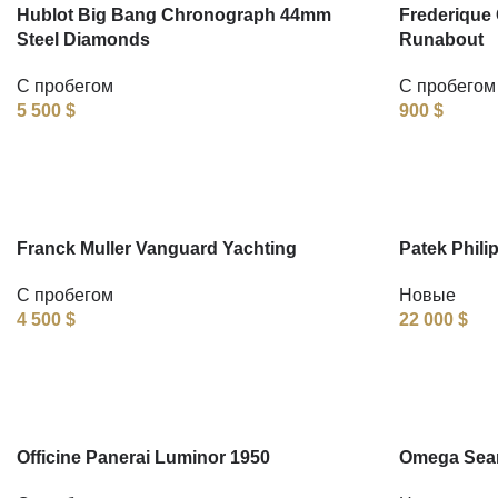
Hublot Big Bang Chronograph 44mm
Frederique 
Steel Diamonds
Runabout
С пробегом
С пробегом
5 500
$
900
$
Franck Muller Vanguard Yachting
Patek Phili
С пробегом
Новые
4 500
$
22 000
$
Officine Panerai Luminor 1950
Omega Seam