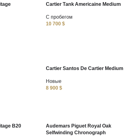
itage
Cartier Tank Americaine Medium
С пробегом
10 700
$
Cartier Santos De Cartier Medium
Новые
8 900
$
itage B20
Audemars Piguet Royal Oak
Selfwinding Chronograph