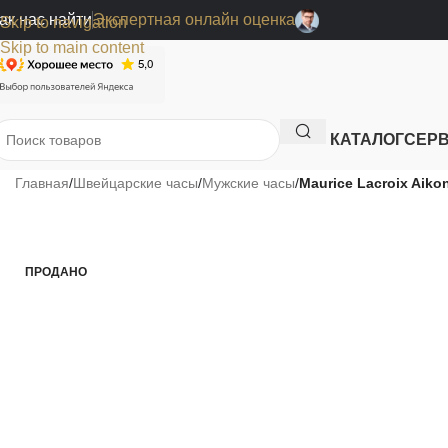
ак нас найти
Экспертная онлайн оценка
Skip to navigation
Skip to main content
КАТАЛОГ
СЕР
Главная
/
Швейцарские часы
/
Мужские часы
/
Maurice Lacroix Aiko
ПРОДАНО