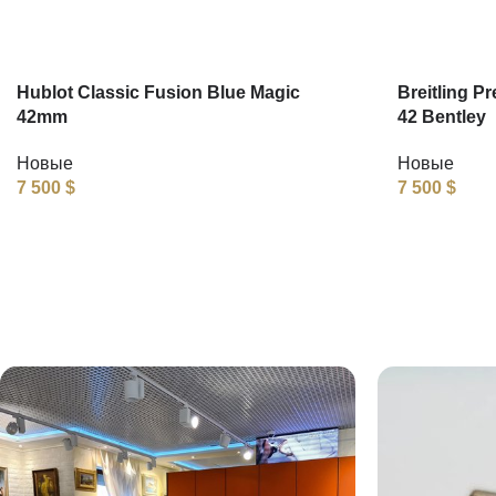
Hublot Classic Fusion Blue Magic
Breitling P
42mm
42 Bentley
Новые
Новые
7 500
$
7 500
$