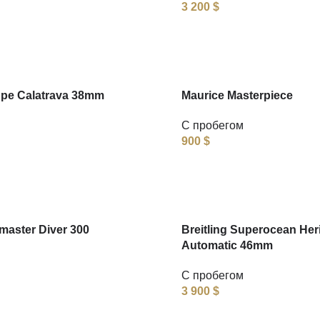
3 200
$
ppe Calatrava 38mm
Maurice Masterpiece
С пробегом
900
$
aster Diver 300
Breitling Superocean Her
Automatic 46mm
С пробегом
3 900
$