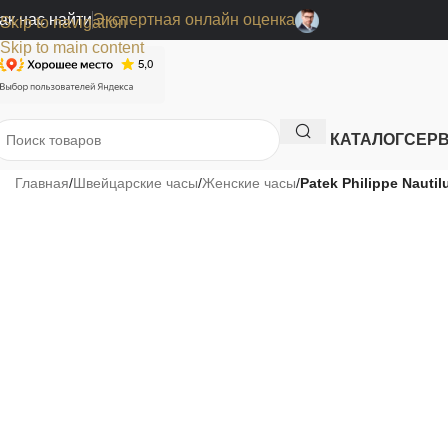
ак нас найти
Экспертная онлайн оценка
Skip to navigation
Skip to main content
КАТАЛОГ
СЕР
Главная
/
Швейцарские часы
/
Женские часы
/
Patek Philippe Nauti