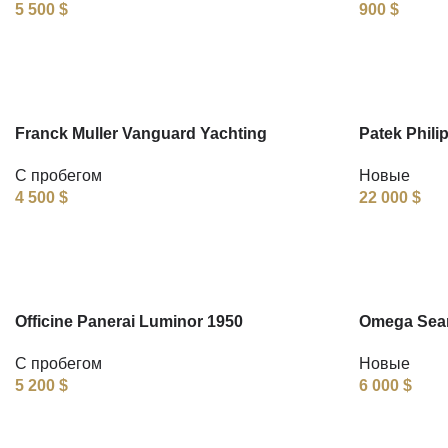
5 500
$
900
$
Franck Muller Vanguard Yachting
Patek Phili
С пробегом
Новые
4 500
$
22 000
$
Officine Panerai Luminor 1950
Omega Seam
С пробегом
Новые
5 200
$
6 000
$