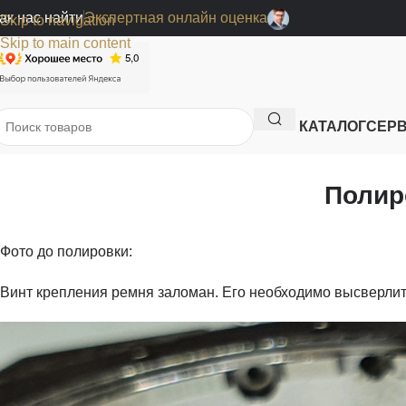
ак нас найти
Экспертная онлайн оценка
Skip to navigation
Skip to main content
КАТАЛОГ
СЕР
Полир
Фото до полировки:
Винт крепления ремня заломан. Его необходимо высверлит