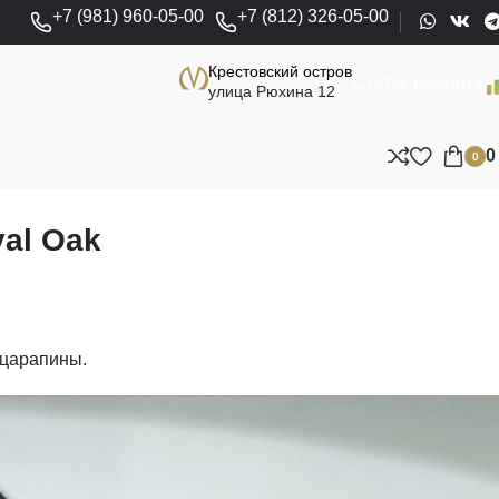
+7 (981) 960-05-00
+7 (812) 326-05-00
Крестовский остров
Статус ремонта
улица Рюхина 12
0
al Oak
 царапины.