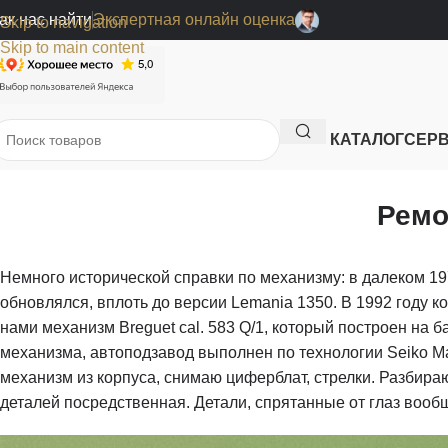
ак нас найти
Экспертная онлайн оценка
Skip to navigation
Skip to main content
КАТАЛОГ
СЕР
Ремо
Немного исторической справки по механизму: в далеком 1
обновлялся, вплоть до версии Lemania 1350. В 1992 году 
нами механизм Breguet cal. 583 Q/1, который построен на б
механизма, автоподзавод выполнен по технологии Seiko Ma
механизм из корпуса, снимаю циферблат, стрелки. Разбираю
деталей посредственная. Детали, спрятанные от глаз вооб