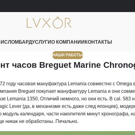
ВИС
ЛОМБАРД
УСЛУГИ
О КОМПАНИИ
КОНТАКТЫ
НАШИ РАБОТЫ
нт часов Breguet Marine Chrono
972 году часовая мануфактура Lemania совместно с Omega 
компания Breguet покупает мануфактуру Lemania и они совм
азе Lemania 1350. Отличий немного, но они есть. В cal. 583
gic Lever (да, в механизме есть даже след японцев), мод
 модуль календаря, части накопителя минут хронографа, на
ще никак не обработаны. Печально.