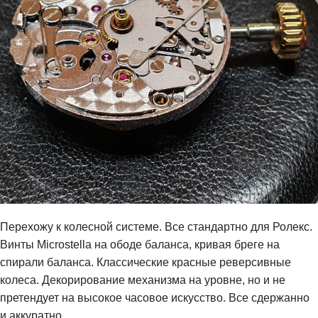
Перехожу к колесной системе. Все стандартно для Ролекс.
Винты Microstella на ободе баланса, кривая бреге на
спирали баланса. Классические красные реверсивные
колеса. Декорирование механизма на уровне, но и не
претендует на высокое часовое искусство. Все сдержанно
и аккуратно.