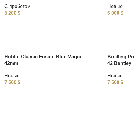
С пробегом
Новые
5 200
$
6 000
$
Hublot Classic Fusion Blue Magic
Breitling P
42mm
42 Bentley
Новые
Новые
7 500
$
7 500
$