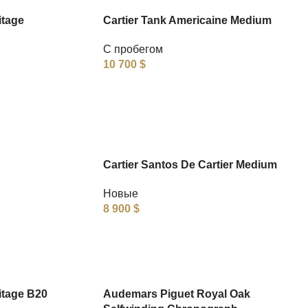
itage
Cartier Tank Americaine Medium
С пробегом
10 700
$
Cartier Santos De Cartier Medium
Новые
8 900
$
itage B20
Audemars Piguet Royal Oak