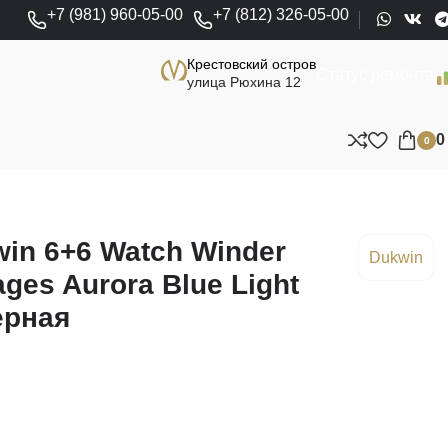
+7 (981) 960-05-00
+7 (812) 326-05-00
Крестовский остров
Статус ремонта
улица Рюхина 12
0
in 6+6 Watch Winder
Dukwin
ages Aurora Blue Light
ерная