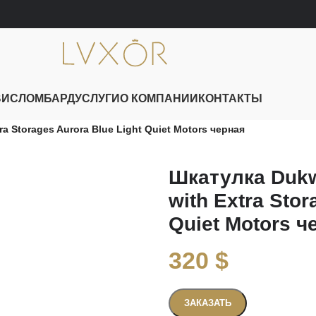
ВИС
ЛОМБАРД
УСЛУГИ
О КОМПАНИИ
КОНТАКТЫ
a Storages Aurora Blue Light Quiet Motors черная
Шкатулка Dukw
with Extra Stor
Quiet Motors ч
320
$
Связаться
ЗАКАЗАТЬ