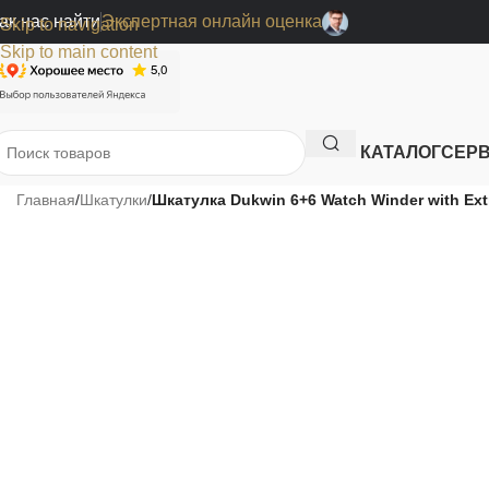
ак нас найти
Экспертная онлайн оценка
Skip to navigation
Skip to main content
КАТАЛОГ
СЕР
Главная
/
Шкатулки
/
Шкатулка Dukwin 6+6 Watch Winder with Extr