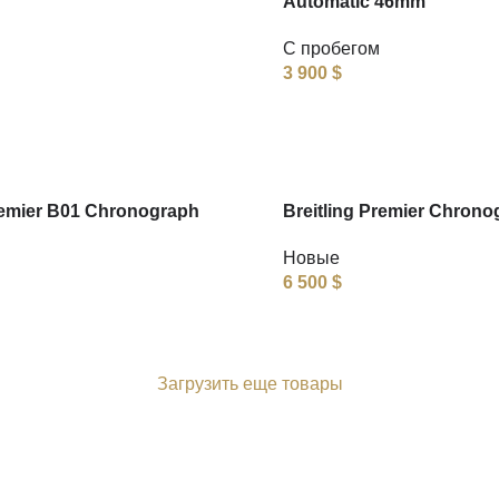
Automatic 46mm
С пробегом
3 900
$
remier B01 Chronograph
Breitling Premier Chrono
Новые
6 500
$
Загрузить еще товары