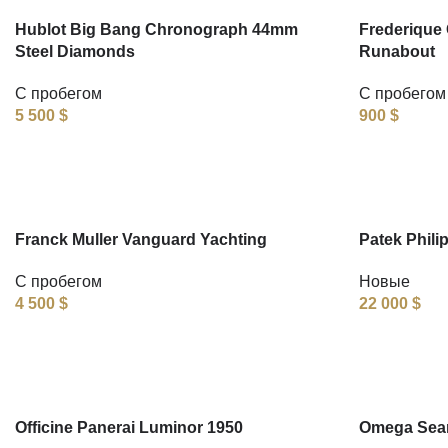
Hublot Big Bang Chronograph 44mm
Frederique 
Steel Diamonds
Runabout
С пробегом
С пробегом
5 500
$
900
$
Franck Muller Vanguard Yachting
Patek Phili
С пробегом
Новые
4 500
$
22 000
$
Officine Panerai Luminor 1950
Omega Seam