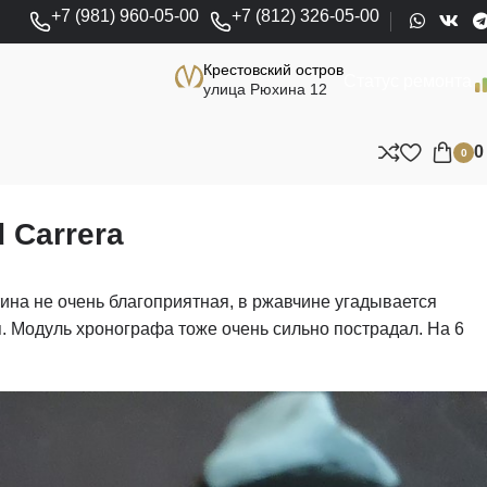
+7 (981) 960-05-00
+7 (812) 326-05-00
Крестовский остров
Статус ремонта
улица Рюхина 12
0
 Carrera
тина не очень благоприятная, в ржавчине угадывается
. Модуль хронографа тоже очень сильно пострадал. На 6