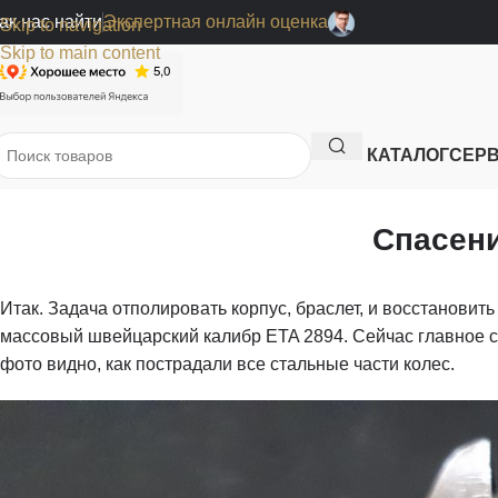
ак нас найти
Экспертная онлайн оценка
Skip to navigation
Skip to main content
КАТАЛОГ
СЕР
Спасени
Итак. Задача отполировать корпус, браслет, и восстанови
массовый швейцарский калибр ETA 2894. Сейчас главное сп
фото видно, как пострадали все стальные части колес.