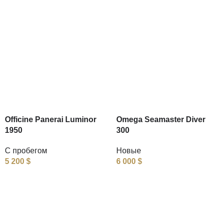
Officine Panerai Luminor
Omega Seamaster Diver
1950
300
С пробегом
Новые
5 200
$
6 000
$